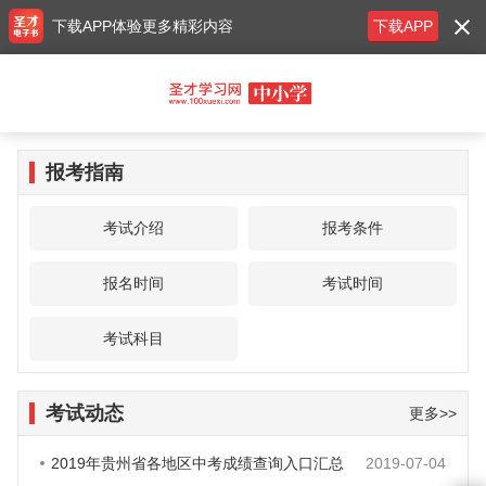
下载APP体验更多精彩内容
下载APP
报考指南
考试介绍
报考条件
报名时间
考试时间
考试科目
考试动态
更多>>
2019年贵州省各地区中考成绩查询入口汇总
2019-07-04