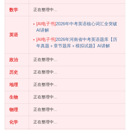
数学
正在整理中...
[AI电子书]
2026年中考英语核心词汇全突破
AI讲解
英语
[AI电子书]
2026年河南省中考英语题库【历
年真题＋章节题库＋模拟试题】AI讲解
政治
正在整理中...
历史
正在整理中...
地理
正在整理中...
生物
正在整理中...
物理
正在整理中...
化学
正在整理中...