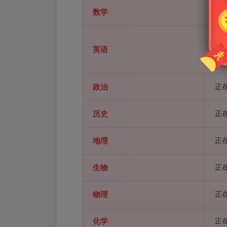
数学
正在
[
英语
[
政治
正在
历史
正在
地理
正在
生物
正在
物理
正在
化学
正在