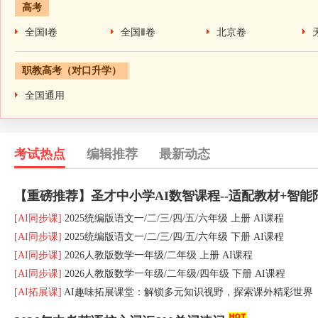
高考
全国Ⅰ卷
全国Ⅱ卷
北京卷
职教高考（对口升学）
全国通用
考试热点
编辑推荐
最新动态
【重磅推荐】圣才中小学AI数智课程--适配教材+智能
[AI同步课]
2025统编版语文一
/
二
/
三
/
四
/
五
/
六年级 上册 AI课程
[AI同步课]
2025统编版语文一
/
二
/
三
/
四
/
五
/
六年级 下册 AI课程
[AI同步课]
2026人教版数学一年级
/
二年级 上册 AI课程
[AI同步课]
2026人教版数学一年级
/
二年级
/
四年级 下册 AI课程
[AI拓展课]
AI趣味拓展课堂：解锁多元知识视野，探索课外精彩世界