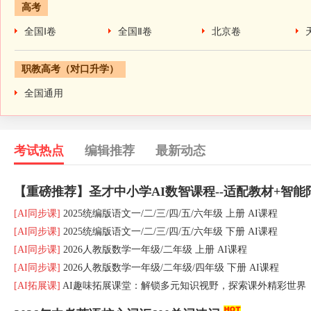
高考
全国Ⅰ卷
全国Ⅱ卷
北京卷
职教高考（对口升学）
全国通用
考试热点
编辑推荐
最新动态
【重磅推荐】圣才中小学AI数智课程--适配教材+智能
[AI同步课]
2025统编版语文一
/
二
/
三
/
四
/
五
/
六年级 上册 AI课程
[AI同步课]
2025统编版语文一
/
二
/
三
/
四
/
五
/
六年级 下册 AI课程
[AI同步课]
2026人教版数学一年级
/
二年级 上册 AI课程
[AI同步课]
2026人教版数学一年级
/
二年级
/
四年级 下册 AI课程
[AI拓展课]
AI趣味拓展课堂：解锁多元知识视野，探索课外精彩世界