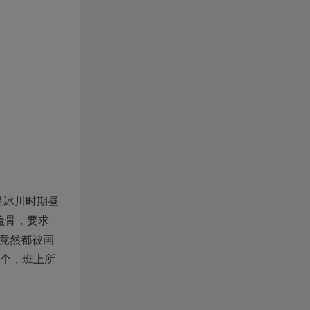
是冰川时期昼
盖骨，要求
竟然都被画
一个，班上所