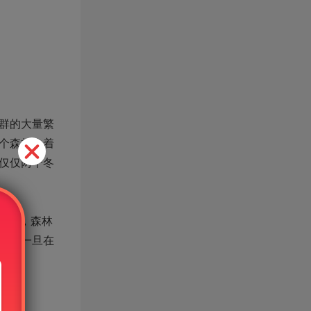
群的大量繁
个森林像着
仅仅两个冬
太快，森林
鹿，一旦在