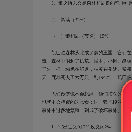
3、狼之所以会是森林和鹿群的“功臣”是因为_
二、阅读（35%）
（一）狼和鹿（节选） 15%
凯巴伯森林从此成了鹿的王国。它们在这
殖，森林中闹起了饥荒。灌木、小树、嫩枝
了火一样，绿色在消退，枯黄在蔓延。紧接
天，鹿就死去了六万只。到1942年，凯巴
人们做梦也不会想到，他们捕杀的狼，居
也就不会糟蹋的这么惨；同时狼吃掉的多半
森林中过多地繁殖，到成了破坏森林、毁灭
1、写出近义词 2% 反义词2%