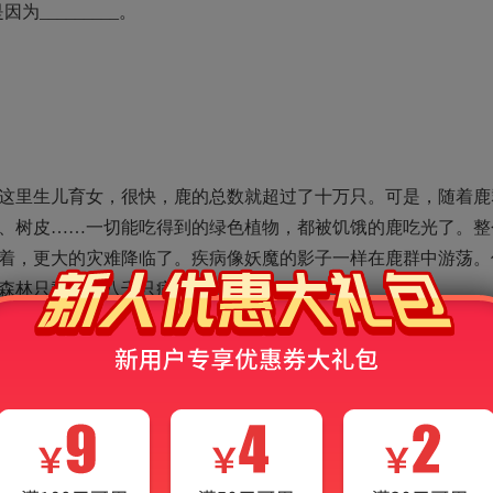
________。
里生儿育女，很快，鹿的总数就超过了十万只。可是，随着鹿
、树皮……一切能吃得到的绿色植物，都被饥饿的鹿吃光了。整
着，更大的灾难降临了。疾病像妖魔的影子一样在鹿群中游荡。
伯森林只剩下了八千只病鹿。
然是森林和鹿群的“功臣”。狼吃掉一些鹿，使鹿群不会发展的
是病鹿，反倒解除了传染病对鹿群的威胁。而人们特意要保护的
自己的“祸首”。