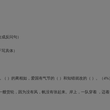
改成反问句）
子写具体）
 ）的蔺相如，爱国有气节的（ ）和知错就改的（ ）。（4%
艘货轮，因为没有风，帆没有张起来。岸上，一队穿着 ，迈着 