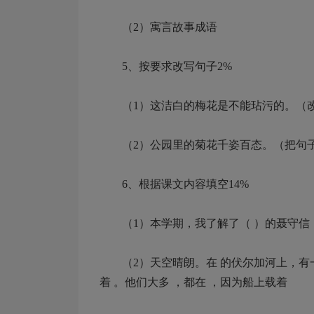
（2）寓言故事成语
5、按要求改写句子2%
（1）这洁白的梅花是不能玷污的。（
（2）公园里的菊花千姿百态。（把句
6、根据课文内容填空14%
（1）本学期，我了解了（ ）的聂守信，（
（2）天空晴朗。在 的伏尔加河上，有一
着 。他们大多 ，都在 ，因为船上载着