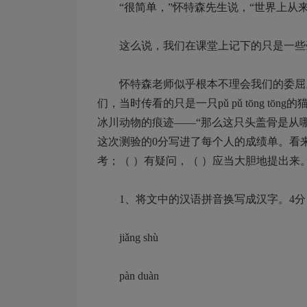
“很简单，”怀特森先生说，“世界上从来就
这么说，我们在课堂上记下的只是一些毫
怀特森老师似乎根本不理会我们的委屈。他说
们，当时传看的只是一只pǔ pǔ tōng 
冰川动物的痕迹——“那么这只头盖骨是从
这次测验的0分写进了每个人的成绩单。看来老
考；（ ）有疑问，（ ）应当大胆地提出来
1、将文中的汉语拼音换写成汉字。4分
jiǎng shù
pàn duàn