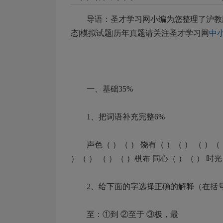
导语：圣才学习网小编为您整理了
沪教
态|模拟试题|历年真题请关注圣才学习网
中
一、基础35%
1、把词语补充完整6%
声色（ ）（ ） 饶有（ ）（ ） （ ）（ ）
）（ ） （ ）（ ）棋布 同心（ ）（ ） 时光
2、给下面的字选择正确的解释（在括号
至：①到 ②至于 ③极，最