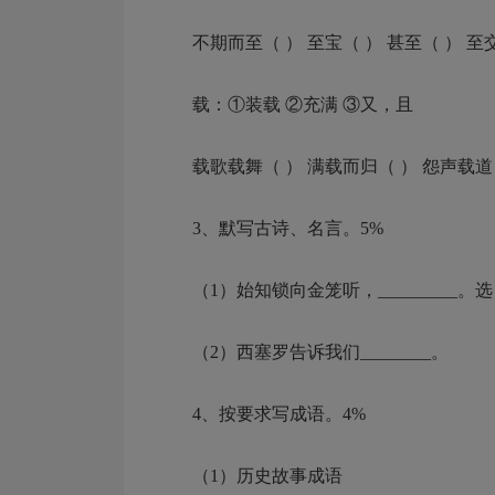
不期而至（ ） 至宝（ ） 甚至（ ） 至交
载：①装载 ②充满 ③又，且
载歌载舞（ ） 满载而归（ ） 怨声载道
3、默写古诗、名言。5%
（1）始知锁向金笼听，_________。选自___
（2）西塞罗告诉我们________。
4、按要求写成语。4%
（1）历史故事成语