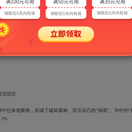
破坏—（ ）
______比作________。3%
话没说完
过多地繁殖，到成了破坏森林、毁灭自己的“祸首”。句中的“
。3%