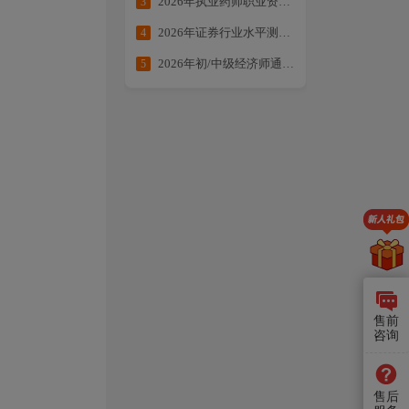
2026年执业药师职业资格考试提分大作战
3
2026年证券行业水平测试备考合集
4
2026年初/中级经济师通关方案：核心考点全拆解・备考不走弯路
5
售前
咨询
售后