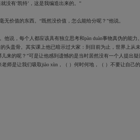
没有‘凯特’，这是我编造出来的。”
无价值的东西。“既然没价值，怎么能给分呢？”他说。
，每个人都应该具有独立思考和pàn duàn事物真伪的能力
tōng的猫的头盖骨。其实课上他已暗示过大家：到目前为止，世界上从
哪儿来的呢？”可是让他感到遗憾的是当时居然没有一个人提出疑
师是让我们吸取jiào xùn，（ ）何时何地，（ ）不要让自己
。