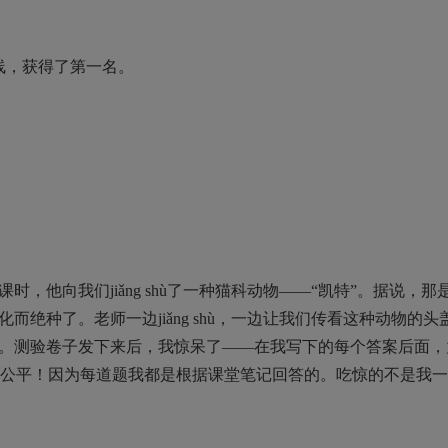
点线，获得了第一名。
他向我们jiǎng shù了一种猫科动物——“凯特”。据说，那
绝种了。老师一边jiǎng shù，一边让我们传看这种动物的头
。测验卷子发下来后，我惊呆了——在我写下的每个答案后面，
这不公平！因为每道题我都是根据课堂笔记回答的。吃惊的不是我