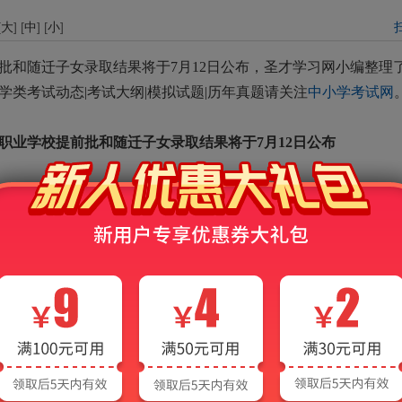
[
大
] [
中
] [
小
]
批和随迁子女录取结果将于7月12日公布，圣才学习网小编整理
类考试动态|考试大纲|模拟试题|历年真题请关注
中小学考试网
中等职业学校提前批和随迁子女录取结果将于7月12日公布
录取”（以下简称“提前批”）和中职校招收随迁子女录取工作正在
校提前批和随迁子女录取结果查询通道。届时，相关考生可登录
edu.cn），通过首页“录取查询”栏目进入查询页面，输入准考证上的
的考生证件号码最后不含字母的6位数字），查询录取结果。
”和中高职贯通、中职校自主招生。中本贯通的最低投档控制分
控制分数线为325分，市教育考试院在开通查询的同时会公布各
低分数线。中职校自主招生依据考生成绩，按照学校公示的招生
前批录取的考生，其统一批志愿自动失效，录取考生不再参加统