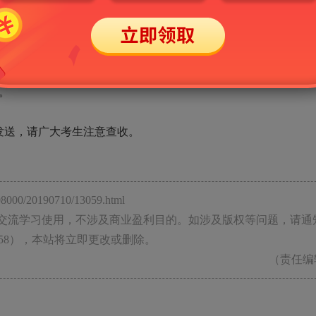
参加统一批次的投档录取。
女尚有缺额的学校及缺额计划数。未被录取但参加过考试的随
、准考证和有效身份证件等材料到有计划缺额的招生学校登记（建
。
发送，请广大考生注意查收。
00/20190710/13059.html
流学习使用，不涉及商业盈利目的。如涉及版权等问题，请通
008858），本站将立即更改或删除。
（责任编辑