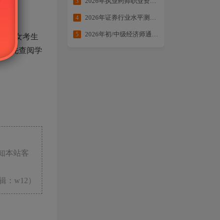
2026年执业药师职业资格考试提分大作战
3
2026年证券行业水平测试备考合集
4
2026年初/中级经济师通关方案：核心考点全拆解・备考不走弯路
5
迁子女考生
议事先查阅学
知本站客
：w12）