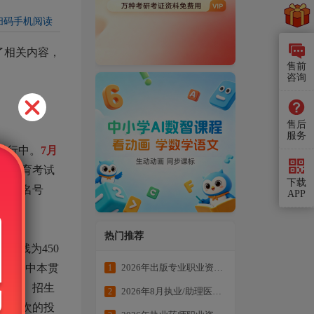
扫码手机阅读
了相关内容，
售前
。
咨询
售后
服务
进行中。
7月
市教育考试
下载
考生报名号
APP
热门推荐
数线为450
中职校中本贯
2026年出版专业职业资格考试学练结合冲刺备考
1
方案、招生
2026年8月执业/助理医师全科目复习资料
2
一批次的投