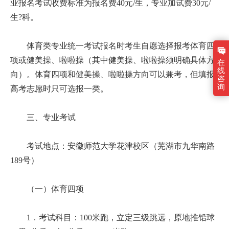
业报名考试收费标准为报名费40元/生，专业加试费30元/
生?科。
体育类专业统一考试报名时考生自愿选择报考体育四
项或健美操、啦啦操（其中健美操、啦啦操须明确具体方
在
线
向）。体育四项和健美操、啦啦操方向可以兼考，但填报
咨
询
高考志愿时只可选报一类。
三、专业考试
考试地点：安徽师范大学花津校区（芜湖市九华南路
189号）
（一）体育四项
1．考试科目：100米跑，立定三级跳远，原地推铅球